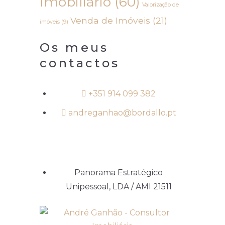
Imobiliário
(60)
Valorização de
Venda de Imóveis
(21)
imóveis
(9)
Os meus
contactos
+351 914 099 382
andreganhao@bordallo.pt
Panorama Estratégico
Unipessoal, LDA / AMI 21511